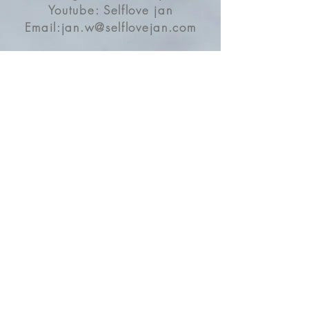
五官精緻咗，簡單示範➡️
Youtube: Selflove jan
刮面水晶板都流行了一段時
Email:
jan.w@selflovejan.com
間，這塊終於吸引到我入！因
為它迷你輕巧，刮完成塊面都
Contact
唔會攰又唔使用力，仲可帶埋
Address
去旅行！
蛇紋石仲係幫助排毒，淨化血
Opening Hours
液同埋平靜情緒，刮完已是一
Business Location:
個self care routine for you body
Kwai Fong, Hong Kong
and mind.
這個形狀的按摩梳又是非常
Offer Online Services and Courses
handy, 好輕得嚟d波波可按中
Ship & Travel Globally
晒穴位，用在頭與膊頭身體一
Store: 3pm-9pm
流。檀木本身也有安寧作用，
By Appointment
每天起床刮完頭有平靜得心情
過每一天，晚上刮完睡覺更能
Online/Enquiry: 3pm-12am
讓你好好放鬆安睡。