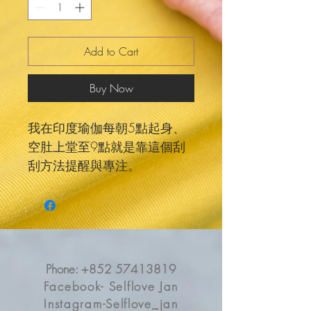
Add to Cart
Buy Now
我在印度瑜伽每朝5點起身、
空肚上堂至9點就是靠這個刮
刮方法提醒與專注。
除了美容靚靚，你知道我們頭
部有好多的穴位與經絡，面頸
的按摩能疏通氣血水腫
Self Care Routine- 從今天起習
慣刮面刮頭刮頸，有暗瘡印更
Phone:
+852 57413819
加要刮，你會發現精神了專注
Facebook- Selflove Jan
集中力改善、皮膚面色好咗、
Instagram-Selflove_jan