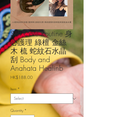
Self Care Routine 身
心護理 綠檀 金絲
木 梳 蛇紋石水晶
刮 Body and
Anahata Healinb
Price
HK$188.00
Item
*
Quantity
*