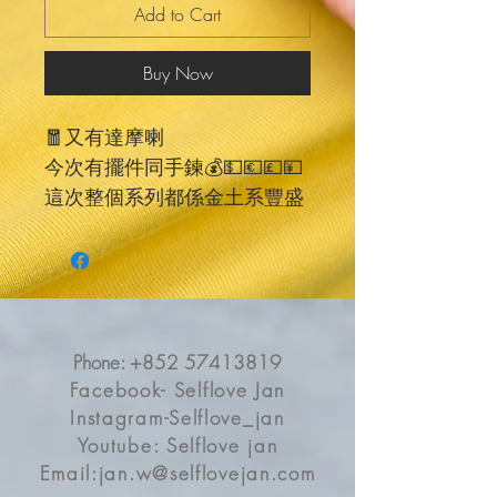
Add to Cart
Buy Now
🧧又有達摩喇
今次有擺件同手鍊💰💵💶💷💴
這次整個系列都係金土系豐盛
grounding 色
有時吸引豐盛時 忘了落實去賺
錢 也不夠信心
這次特別再調頻加入了豐盛與
action 的能量，也對應太陽神
Phone:
+852 57413819
經叢，為你帶來堅定的信心。
Facebook- Selflove Jan
虎眼石 檀木 瑪瑙
Instagram-Selflove_jan
讓你做生意、賺錢、追夢時，
Youtube: Selflove jan
能量落實與落地去賺錢，同時
Email:
jan.w@selflovejan.com
帶來平靜 靜心