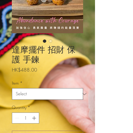
達摩擺件 招財 保
護 手鍊
Price
HK$488.00
Item
*
Quantity
*