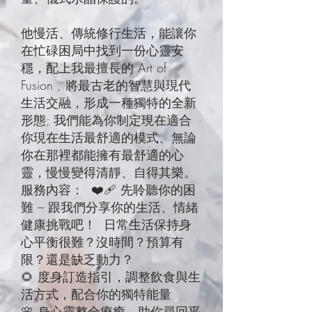
他慢活、傳統修行生活，能讓你
在忙碌困局中找到一份心靈安
穩，配上我最擅長的 Art of
Fusion , 將最古老的智慧與現代
生活交融，形成一種獨特的全新
形態; 我們能為你制定現在適合
你現在生活最舒適的模式、無論
你在那裡都能擁有最舒適的心
靈，慢慢變得清靜、自得其樂。
服務內容： ❤️‍🩹 先聆聽你的困
難 – 跟我們分享你的生活、情緒
健康挑戰吧！ 日常生活保持身
心平衡很難？沒時間？預算有
限？還是缺乏動力？
🌻 度身訂造指引，調整飲食與生
活方式，配合你的獨特能量
🌸 身心靈整全療癒，助你尋回平