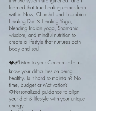
immune system strengthened, and I
learned that true healing comes from
within.Now, Churchill and I combine
Healing Diet × Healing Yoga,
blending Indian yoga, Shamanic
wisdom, and mindful nutrition to
create a lifestyle that nurtures both
body and soul.
❤️‍🩹Listen to your Concerns - Let us
know your difficulties on being
healthy. Is it hard to maintain? No
time, budget or Motivation?
🌻Personalized guidance to align
your diet & lifestyle with your unique
energy
🌸 Holistic healing practices for
balance, vitality, and inner peace
🦄 A sustainable, effortless way to
feel at home in your bodyHealing