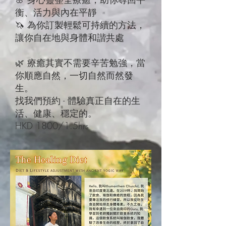
衡、活力與內在平靜
🦄 為你訂製輕鬆可持續的方法，
讓你自在地與身體和諧共處
🌿 療癒其實不需要辛苦勉強，當
你順應自然，一切自然而然發
生。
找我們預約 - 體驗真正自在的生
活、健康、穩定的。
HKD 1800/1.5hrs