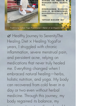
🌿 Healthy Journey to SerenityThe
Healing Diet × Healing YogaFor
years, I struggled with chronic
inflammation, severe menstrual pain,
and persistent acne, relying on
medications that never truly healed
me. Everything changed when I
embraced natural healing—herbs,
holistic nutrition, and yoga. My body
can recovered from cold fever in a
day or two even without herbal
medicine. Through this journey, my
body regained its balance, my