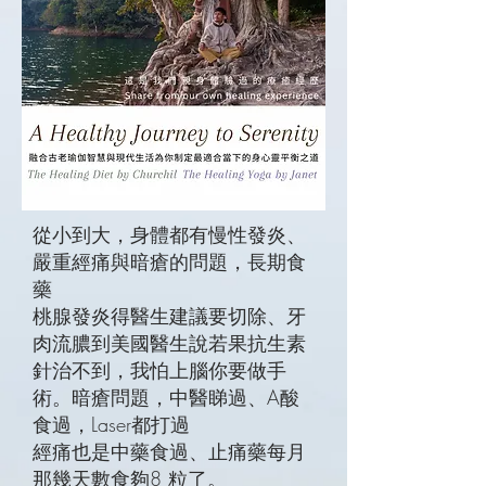
從小到大，身體都有慢性發炎、
嚴重經痛與暗瘡的問題，長期食
藥
桃腺發炎得醫生建議要切除、牙
肉流膿到美國醫生說若果抗生素
針治不到，我怕上腦你要做手
術。暗瘡問題，中醫睇過、A酸
食過，Laser都打過
經痛也是中藥食過、止痛藥每月
那幾天數食夠8 粒了。